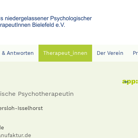
 & Antworten
Therapeut_innen
Der Verein
P
ische Psychotherapeutin
rsloh-Isselhorst
de
nufaktur.de